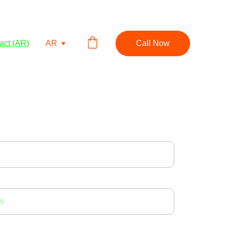
act (AR)
AR
Call Now