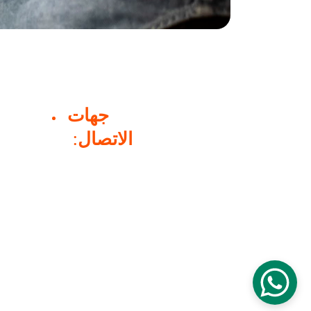
جهات 
:  
الاتصال
الهاتف
: 📞 اتصل 77839040
 تصليح الثلاجة                                                   
    
info@fixmyhive.com
: ✉️ 
البريد الإلكتروني
الموقع
: 📍 الدوحة، قطر
     
    